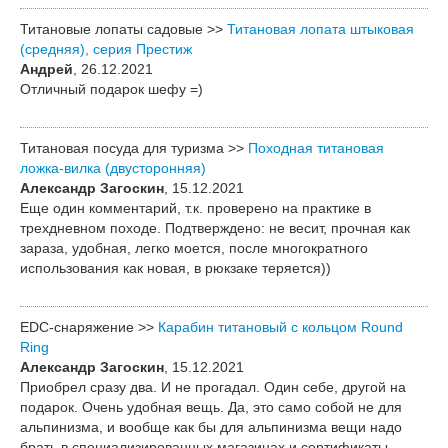
Титановые лопаты садовые >>
Титановая лопата штыковая
(средняя), серия Престиж
Андрей
, 26.12.2021
Отличный подарок шефу =)
Титановая посуда для туризма >>
Походная титановая
ложка-вилка (двусторонняя)
Александр Загоскин
, 15.12.2021
Еще один комментарий, т.к. проверено на практике в
трехдневном походе. Подтверждено: не весит, прочная как
зараза, удобная, легко моется, после многократного
использования как новая, в рюкзаке теряется))
EDC-снаряжение >>
Карабин титановый с кольцом Round
Ring
Александр Загоскин
, 15.12.2021
Приобрел сразу два. И не прогадал. Один себе, другой на
подарок. Очень удобная вещь. Да, это само собой не для
альпинизма, и вообще как бы для альпинизма вещи надо
брать в специализированных магазинах и сертификаты