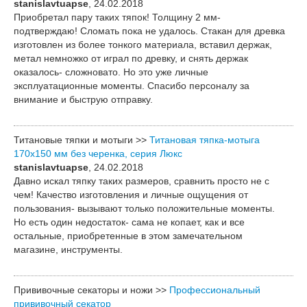
stanislavtuapse
, 24.02.2018
Приобретал пару таких тяпок! Толщину 2 мм-
подтверждаю! Сломать пока не удалось. Стакан для древка
изготовлен из более тонкого материала, вставил держак,
метал немножко от играл по древку, и снять держак
оказалось- сложновато. Но это уже личные
эксплуатационные моменты. Спасибо персоналу за
внимание и быструю отправку.
Титановые тяпки и мотыги >>
Титановая тяпка-мотыга
170х150 мм без черенка, серия Люкс
stanislavtuapse
, 24.02.2018
Давно искал тяпку таких размеров, сравнить просто не с
чем! Качество изготовления и личные ощущения от
пользования- вызывают только положительные моменты.
Но есть один недостаток- сама не копает, как и все
остальные, приобретенные в этом замечательном
магазине, инструменты.
Прививочные секаторы и ножи >>
Профессиональный
прививочный секатор