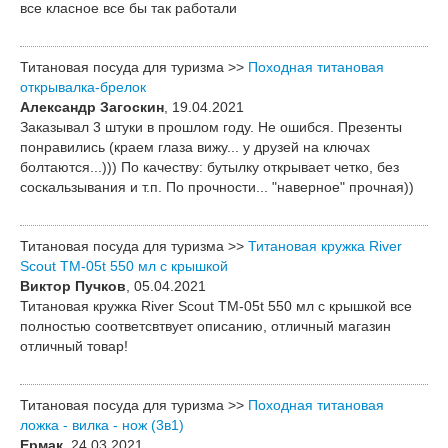
все класное все бы так работали
Титановая посуда для туризма >>
Походная титановая
открывалка-брелок
Александр Загоскин
, 19.04.2021
Заказывал 3 штуки в прошлом году. Не ошибся. Презенты
понравились (краем глаза вижу... у друзей на ключах
болтаются...))) По качеству: бутылку открывает четко, без
соскальзывания и т.п. По прочности... "наверное" прочная))
Титановая посуда для туризма >>
Титановая кружка River
Scout TM-05t 550 мл c крышкой
Виктор Пучков
, 05.04.2021
Титановая кружка River Scout TM-05t 550 мл c крышкой все
полностью соответсвтвует описанию, отличный магазин
отличный товар!
Титановая посуда для туризма >>
Походная титановая
ложка - вилка - нож (3в1)
Ермак
, 24.03.2021