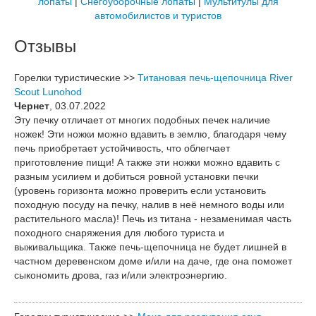
лопаты
|
Снегоуборочные лопаты
|
Мультитулы для
автомобилистов и туристов
Отзывы
Горелки туристические >>
Титановая печь-щепочница River
Scout Lunohod
Чернет
, 03.07.2022
Эту печку отличает от многих подобных печек наличие
ножек! Эти ножки можно вдавить в землю, благодаря чему
печь приобретает устойчивость, что облегчает
приготовление пищи! А также эти ножки можно вдавить с
разным усилием и добиться ровной установки печки
(уровень горизонта можно проверить если установить
походную посуду на печку, налив в неё немного воды или
растительного масла)! Печь из титана - незаменимая часть
походного снаряжения для любого туриста и
выживальщика. Также печь-щепочница не будет лишней в
частном деревенском доме и/или на даче, где она поможет
сыкономить дрова, газ и/или электроэнергию.