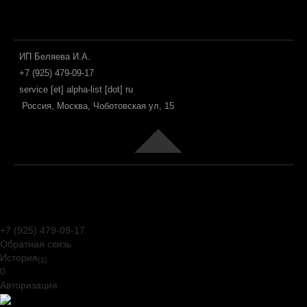
ИП Беляева И.А.
+7 (925) 479-09-17
service [et] alpha-list [dot] ru
Россия, Москва, Чоботовская ул, 15
Joomla! 3 Templates
+7 (925) 479-09-17
Обратная связь
История
(1)
0
Авторизация