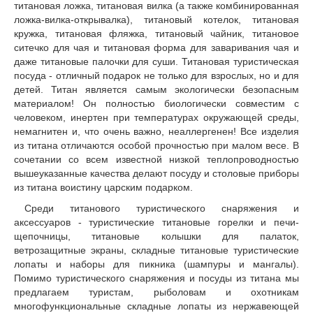
титановая ложка, титановая вилка (а также комбинированная
ложка-вилка-открывалка), титановый котелок, титановая
кружка, титановая фляжка, титановый чайник, титановое
ситечко для чая и титановая форма для заваривания чая и
даже титановые палочки для суши. Титановая туристическая
посуда - отличный подарок не только для взрослых, но и для
детей. Титан является самым экологически безопасным
материалом! Он полностью биологически совместим с
человеком, инертен при температурах окружающей среды,
немагнитен и, что очень важно, неаллергенен! Все изделия
из титана отличаются особой прочностью при малом весе. В
сочетании со всем известной низкой теплопроводностью
вышеуказанные качества делают посуду и столовые приборы
из титана воистину царским подарком.
Среди титанового туристического снаряжения и
аксессуаров - туристические титановые горелки и печи-
щепочницы, титановые колышки для палаток,
ветрозащитные экраны, складные титановые туристические
лопаты и наборы для пикника (шампуры и мангалы).
Помимо туристического снаряжения и посуды из титана мы
предлагаем туристам, рыболовам и охотникам
многофункциональные складные лопаты из нержавеющей