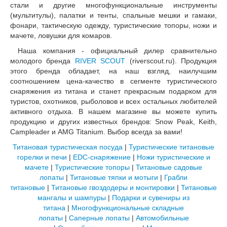
стали и другие многофункциональные инструменты
(мультитулы), палатки и тенты, спальные мешки и гамаки,
фонари, тактическую одежду, туристические топоры, ножи и
мачете, ловушки для комаров.
Наша компания - официальный дилер сравнительно
молодого бренда
RIVER SCOUT
(riverscout.ru). Продукция
этого бренда обладает, на наш взгляд, наилучшим
соотношением цена-качество в сегменте туристического
снаряжения из титана и станет прекрасным подарком для
туристов, охотников, рыболовов и всех остальных любителей
активного отдыха. В нашем магазине вы можете купить
продукцию и других известных брендов: Snow Peak, Keith,
Campleader и AMG Titanium. Выбор всегда за вами!
Титановая туристическая посуда
|
Туристические титановые
горелки и печи
|
EDC-снаряжение
|
Ножи туристические и
мачете
|
Туристические топоры
|
Титановые садовые
лопаты
|
Титановые тяпки и мотыги
|
Грабли
титановые
|
Титановые гвоздодеры и монтировки
|
Титановые
мангалы и шампуры
|
Подарки и сувениры из
титана
|
Многофункциональные складные
лопаты
|
Саперные лопаты
|
Автомобильные