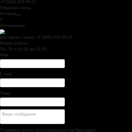
+7 (925) 479-09-17
Обратная связь
История
(0)
0
Авторизация
Для связи с нами:
+7 (925) 479-09-17
Режим работы
Пн.-Пт. c 10-00 до 18-00
Имя
E-mail
Тема
Отправить копию этого сообщения на Ваш адрес