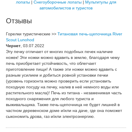
лопаты
|
Снегоуборочные лопаты
|
Мультитулы для
автомобилистов и туристов
Отзывы
Горелки туристические >>
Титановая печь-щепочница River
Scout Lunohod
Чернет
, 03.07.2022
Эту печку отличает от многих подобных печек наличие
ножек! Эти ножки можно вдавить в землю, благодаря чему
печь приобретает устойчивость, что облегчает
приготовление пищи! А также эти ножки можно вдавить с
разным усилием и добиться ровной установки печки
(уровень горизонта можно проверить если установить
походную посуду на печку, налив в неё немного воды или
растительного масла)! Печь из титана - незаменимая часть
походного снаряжения для любого туриста и
выживальщика. Также печь-щепочница не будет лишней в
частном деревенском доме и/или на даче, где она поможет
сыкономить дрова, газ и/или электроэнергию.