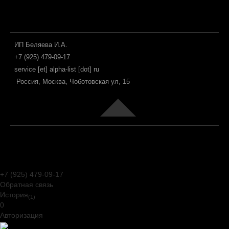
ИП Беляева И.А.
+7 (925) 479-09-17
service [et] alpha-list [dot] ru
Россия, Москва, Чоботовская ул, 15
Joomla! 3 Templates
+7 (925) 479-09-17
Обратная связь
История
(1)
0
Авторизация