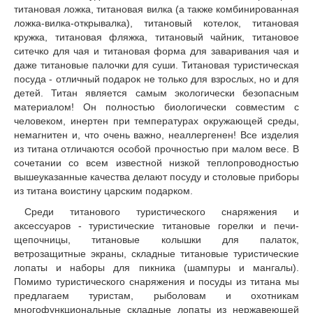
титановая ложка, титановая вилка (а также комбинированная
ложка-вилка-открывалка), титановый котелок, титановая
кружка, титановая фляжка, титановый чайник, титановое
ситечко для чая и титановая форма для заваривания чая и
даже титановые палочки для суши. Титановая туристическая
посуда - отличный подарок не только для взрослых, но и для
детей. Титан является самым экологически безопасным
материалом! Он полностью биологически совместим с
человеком, инертен при температурах окружающей среды,
немагнитен и, что очень важно, неаллергенен! Все изделия
из титана отличаются особой прочностью при малом весе. В
сочетании со всем известной низкой теплопроводностью
вышеуказанные качества делают посуду и столовые приборы
из титана воистину царским подарком.
Среди титанового туристического снаряжения и
аксессуаров - туристические титановые горелки и печи-
щепочницы, титановые колышки для палаток,
ветрозащитные экраны, складные титановые туристические
лопаты и наборы для пикника (шампуры и мангалы).
Помимо туристического снаряжения и посуды из титана мы
предлагаем туристам, рыболовам и охотникам
многофункциональные складные лопаты из нержавеющей