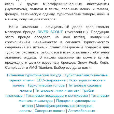
стали и другие многофункциональные инструменты
(мультитулы), палатки и тенты, спальные мешки и гамаки,
фонари, тактическую одежду, туристические топоры, ножи и
мачете, ловушки для комаров.
Наша компания - официальный дилер сравнительно
молодого бренда
RIVER SCOUT
(riverscout.ru). Продукция
этого бренда обладает, на наш взгляд, наилучшим
соотношением цена-качество в сегменте туристического
снаряжения из титана и станет прекрасным подарком для
туристов, охотников, рыболовов и всех остальных любителей
активного отдыха. В нашем магазине вы можете купить
продукцию и других известных брендов: Snow Peak, Keith,
Campleader и AMG Titanium. Выбор всегда за вами!
Титановая туристическая посуда
|
Туристические титановые
горелки и печи
|
EDC-снаряжение
|
Ножи туристические и
мачете
|
Туристические топоры
|
Титановые садовые
лопаты
|
Титановые тяпки и мотыги
|
Грабли
титановые
|
Титановые гвоздодеры и монтировки
|
Титановые
мангалы и шампуры
|
Подарки и сувениры из
титана
|
Многофункциональные складные
лопаты
|
Саперные лопаты
|
Автомобильные