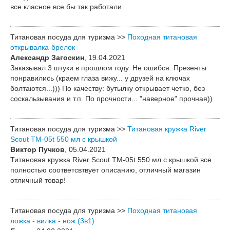
все класное все бы так работали
Титановая посуда для туризма >>
Походная титановая
открывалка-брелок
Александр Загоскин
, 19.04.2021
Заказывал 3 штуки в прошлом году. Не ошибся. Презенты
понравились (краем глаза вижу... у друзей на ключах
болтаются...))) По качеству: бутылку открывает четко, без
соскальзывания и т.п. По прочности... "наверное" прочная))
Титановая посуда для туризма >>
Титановая кружка River
Scout TM-05t 550 мл c крышкой
Виктор Пучков
, 05.04.2021
Титановая кружка River Scout TM-05t 550 мл c крышкой все
полностью соответсвтвует описанию, отличный магазин
отличный товар!
Титановая посуда для туризма >>
Походная титановая
ложка - вилка - нож (3в1)