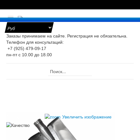
е
Заказы принимаем на сайте. Регистрация не обязательна.
Телефон для консультаций:
+7 (925) 479-09-17
уары
пн-пт с 10.00 до 18.00
оницаемые
ки для
ра
Главная
Каталог
Титановые лопаты и инвентарь
Лопаты садовые
ж
Титановая лопата штыковая "Официалка" серия Люкс
ристические
ты
Увеличить изображение