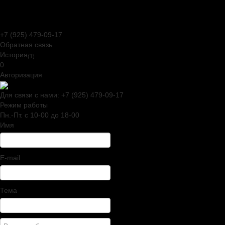
Joomla! 3 Templates
+7 (925) 479-09-17
Обратная связь
История
(1)
0
Авторизация
Для связи с нами:
+7 (925) 479-09-17
Режим работы
Пн.-Пт. c 10-00 до 18-00
Имя
E-mail
Тема