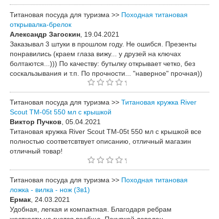
Титановая посуда для туризма >>
Походная титановая
открывалка-брелок
Александр Загоскин
, 19.04.2021
Заказывал 3 штуки в прошлом году. Не ошибся. Презенты
понравились (краем глаза вижу... у друзей на ключах
болтаются...))) По качеству: бутылку открывает четко, без
соскальзывания и т.п. По прочности... "наверное" прочная))
Титановая посуда для туризма >>
Титановая кружка River
Scout TM-05t 550 мл c крышкой
Виктор Пучков
, 05.04.2021
Титановая кружка River Scout TM-05t 550 мл c крышкой все
полностью соответсвтвует описанию, отличный магазин
отличный товар!
Титановая посуда для туризма >>
Походная титановая
ложка - вилка - нож (3в1)
Ермак
, 24.03.2021
Удобная, легкая и компактная. Благодаря ребрам
жесткости не гнется вообще. Покупкой доволен.