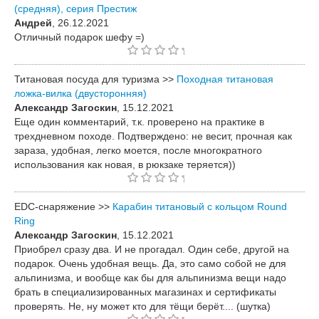
(средняя), серия Престиж
Андрей
, 26.12.2021
Отличный подарок шефу =)
Титановая посуда для туризма >>
Походная титановая
ложка-вилка (двусторонняя)
Александр Загоскин
, 15.12.2021
Еще один комментарий, т.к. проверено на практике в
трехдневном походе. Подтверждено: не весит, прочная как
зараза, удобная, легко моется, после многократного
использования как новая, в рюкзаке теряется))
EDC-снаряжение >>
Карабин титановый с кольцом Round
Ring
Александр Загоскин
, 15.12.2021
Приобрел сразу два. И не прогадал. Один себе, другой на
подарок. Очень удобная вещь. Да, это само собой не для
альпинизма, и вообще как бы для альпинизма вещи надо
брать в специализированных магазинах и сертификаты
проверять. Не, ну может кто для тёщи берёт.... (шутка)