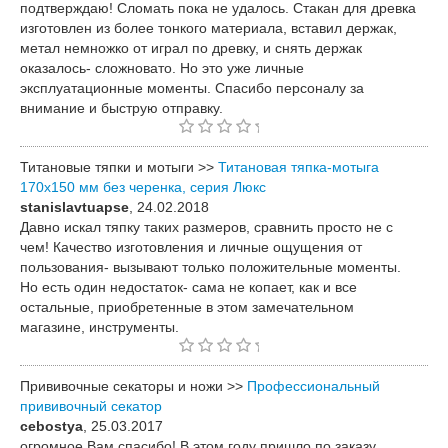
подтверждаю! Сломать пока не удалось. Стакан для древка
изготовлен из более тонкого материала, вставил держак,
метал немножко от играл по древку, и снять держак
оказалось- сложновато. Но это уже личные
эксплуатационные моменты. Спасибо персоналу за
внимание и быструю отправку.
Титановые тяпки и мотыги >>
Титановая тяпка-мотыга
170х150 мм без черенка, серия Люкс
stanislavtuapse
, 24.02.2018
Давно искал тяпку таких размеров, сравнить просто не с
чем! Качество изготовления и личные ощущения от
пользования- вызывают только положительные моменты.
Но есть один недостаток- сама не копает, как и все
остальные, приобретенные в этом замечательном
магазине, инструменты.
Прививочные секаторы и ножи >>
Профессиональный
прививочный секатор
cebostya
, 25.03.2017
огромное Вам спасибо! В этом году пришло по заказу