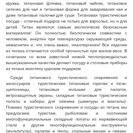
кружка, титановая фляжка, титановый чайник, титановое
ситечко для чая и титановая форма для заваривания чая и
даже титановые палочки для суши. Титановая туристическая
посуда - отличный подарок не только для взрослых, но и для
детей. Титан является самым экологически безопасным
материалом! Он полностью биологически совместим с
человеком, инертен при температурах окружающей среды,
немагнитен и, что очень важно, неаллергенен! Все изделия
из титана отличаются особой прочностью при малом весе. В
сочетании со всем известной низкой теплопроводностью
вышеуказанные качества делают посуду и столовые приборы
из титана воистину царским подарком.
Среди титанового туристического снаряжения и
аксессуаров - туристические титановые горелки и печи-
щепочницы, титановые колышки для палаток,
ветрозащитные экраны, складные титановые туристические
лопаты и наборы для пикника (шампуры и мангалы).
Помимо туристического снаряжения и посуды из титана мы
предлагаем туристам, рыболовам и охотникам
многофункциональные складные лопаты из нержавеющей
стали и другие многофункциональные инструменты
(мультитулы), палатки и тенты, спальные мешки и гамаки,