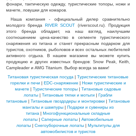
фонари, тактическую одежду, туристические топоры, ножи и
мачете, ловушки для комаров.
Наша компания - официальный дилер сравнительно
молодого бренда
RIVER SCOUT
(riverscout.ru). Продукция
этого бренда обладает, на наш взгляд, наилучшим
соотношением цена-качество в сегменте туристического
снаряжения из титана и станет прекрасным подарком для
туристов, охотников, рыболовов и всех остальных любителей
активного отдыха. В нашем магазине вы можете купить
продукцию и других известных брендов: Snow Peak, Keith,
Campleader и AMG Titanium. Выбор всегда за вами!
Титановая туристическая посуда
|
Туристические титановые
горелки и печи
|
EDC-снаряжение
|
Ножи туристические и
мачете
|
Туристические топоры
|
Титановые садовые
лопаты
|
Титановые тяпки и мотыги
|
Грабли
титановые
|
Титановые гвоздодеры и монтировки
|
Титановые
мангалы и шампуры
|
Подарки и сувениры из
титана
|
Многофункциональные складные
лопаты
|
Саперные лопаты
|
Автомобильные
лопаты
|
Снегоуборочные лопаты
|
Мультитулы для
автомобилистов и туристов