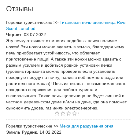
Отзывы
Горелки туристические >>
Титановая печь-щепочница River
Scout Lunohod
Чернет
, 03.07.2022
Эту печку отличает от многих подобных печек наличие
ножек! Эти ножки можно вдавить в землю, благодаря чему
печь приобретает устойчивость, что облегчает
приготовление пищи! А также эти ножки можно вдавить с
разным усилием и добиться ровной установки печки
(уровень горизонта можно проверить если установить
походную посуду на печку, налив в неё немного воды или
растительного масла)! Печь из титана - незаменимая часть
походного снаряжения для любого туриста и
выживальщика. Также печь-щепочница не будет лишней в
частном деревенском доме и/или на даче, где она поможет
сыкономить дрова, газ и/или электроэнергию.
Горелки туристические >>
Меха для раздувания огня
Эмиль Рудник
, 14.02.2022