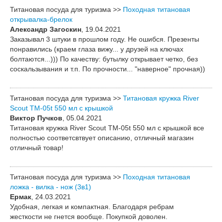
Титановая посуда для туризма >>
Походная титановая
открывалка-брелок
Александр Загоскин
, 19.04.2021
Заказывал 3 штуки в прошлом году. Не ошибся. Презенты
понравились (краем глаза вижу... у друзей на ключах
болтаются...))) По качеству: бутылку открывает четко, без
соскальзывания и т.п. По прочности... "наверное" прочная))
Титановая посуда для туризма >>
Титановая кружка River
Scout TM-05t 550 мл c крышкой
Виктор Пучков
, 05.04.2021
Титановая кружка River Scout TM-05t 550 мл c крышкой все
полностью соответсвтвует описанию, отличный магазин
отличный товар!
Титановая посуда для туризма >>
Походная титановая
ложка - вилка - нож (3в1)
Ермак
, 24.03.2021
Удобная, легкая и компактная. Благодаря ребрам
жесткости не гнется вообще. Покупкой доволен.