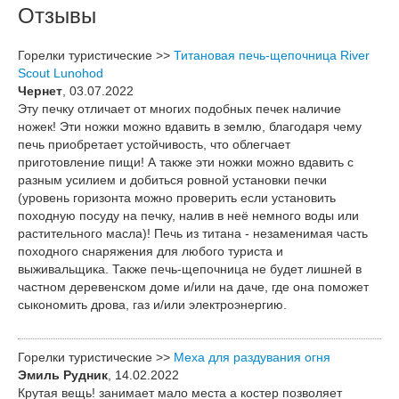
Отзывы
Горелки туристические >>
Титановая печь-щепочница River
Scout Lunohod
Чернет
, 03.07.2022
Эту печку отличает от многих подобных печек наличие
ножек! Эти ножки можно вдавить в землю, благодаря чему
печь приобретает устойчивость, что облегчает
приготовление пищи! А также эти ножки можно вдавить с
разным усилием и добиться ровной установки печки
(уровень горизонта можно проверить если установить
походную посуду на печку, налив в неё немного воды или
растительного масла)! Печь из титана - незаменимая часть
походного снаряжения для любого туриста и
выживальщика. Также печь-щепочница не будет лишней в
частном деревенском доме и/или на даче, где она поможет
сыкономить дрова, газ и/или электроэнергию.
Горелки туристические >>
Меха для раздувания огня
Эмиль Рудник
, 14.02.2022
Крутая вещь! занимает мало места а костер позволяет