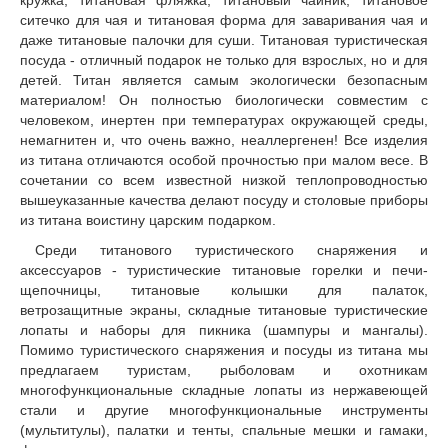
кружка, титановая фляжка, титановый чайник, титановое
ситечко для чая и титановая форма для заваривания чая и
даже титановые палочки для суши. Титановая туристическая
посуда - отличный подарок не только для взрослых, но и для
детей. Титан является самым экологически безопасным
материалом! Он полностью биологически совместим с
человеком, инертен при температурах окружающей среды,
немагнитен и, что очень важно, неаллергенен! Все изделия
из титана отличаются особой прочностью при малом весе. В
сочетании со всем известной низкой теплопроводностью
вышеуказанные качества делают посуду и столовые приборы
из титана воистину царским подарком.
Среди титанового туристического снаряжения и
аксессуаров - туристические титановые горелки и печи-
щепочницы, титановые колышки для палаток,
ветрозащитные экраны, складные титановые туристические
лопаты и наборы для пикника (шампуры и мангалы).
Помимо туристического снаряжения и посуды из титана мы
предлагаем туристам, рыболовам и охотникам
многофункциональные складные лопаты из нержавеющей
стали и другие многофункциональные инструменты
(мультитулы), палатки и тенты, спальные мешки и гамаки,