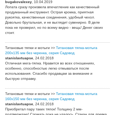
bugakovalexey
, 10.04.2019
Лопата сразу произвела впечатление как качественный
продуманный инструмент. Острая кромка, приятная
рукоятка, качественные соединения, удобный чехол.
Довольно брутальная, и не выглядит сувенирно. В деле
пока не проверил, но по всему видно - вещь! Денег своих
стоит.
Титановые тяпки и мотыги >>
Титановая тяпка-мотыга
200х135 мм без черенка, серия Садовод
stanislavtuapse
, 24.02.2018
Отличная мега-тяпка. Нравится во всех отношениях,
особенно, способностью легко отмываться после
использования. Спасибо продавцам за внимание и
быструю отправку.
Титановые тяпки и мотыги >>
Титановая тяпка-мотыга
160х150 мм без черенка, серия Садовод
stanislavtuapse
, 24.02.2018
Приобретал пару таких тяпок! Толщину 2 мм-
подтверждаю! Сломать пока не удалось. Стакан для древка