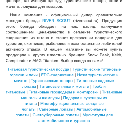
фонари, тактическую одежду, туристические топоры, ножи и
мачете, ловушки для комаров.
Наша компания - официальный дилер сравнительно
молодого бренда
RIVER SCOUT
(riverscout.ru). Продукция
этого бренда обладает, на наш взгляд, наилучшим
соотношением цена-качество в сегменте туристического
снаряжения из титана и станет прекрасным подарком для
туристов, охотников, рыболовов и всех остальных любителей
активного отдыха. В нашем магазине вы можете купить
продукцию и других известных брендов: Snow Peak, Keith,
Campleader и AMG Titanium. Выбор всегда за вами!
Титановая туристическая посуда
|
Туристические титановые
горелки и печи
|
EDC-снаряжение
|
Ножи туристические и
мачете
|
Туристические топоры
|
Титановые садовые
лопаты
|
Титановые тяпки и мотыги
|
Грабли
титановые
|
Титановые гвоздодеры и монтировки
|
Титановые
мангалы и шампуры
|
Подарки и сувениры из
титана
|
Многофункциональные складные
лопаты
|
Саперные лопаты
|
Автомобильные
лопаты
|
Снегоуборочные лопаты
|
Мультитулы для
автомобилистов и туристов