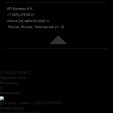
ИП Беляева И.А.
+7 (925) 479-09-17
service [et] alpha-list [dot] ru
Россия, Москва, Чоботовская ул, 15
Joomla! 3 Templates
+7 (925) 479-09-17
Обратная связь
История
(0)
0
Авторизация
Для связи с нами:
+7 (925) 479-09-17
Режим работы