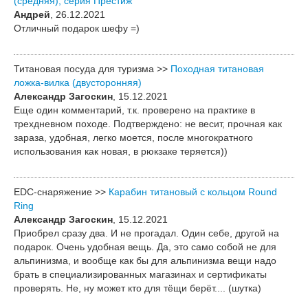
(средняя), серия Престиж
Андрей
, 26.12.2021
Отличный подарок шефу =)
Титановая посуда для туризма >>
Походная титановая
ложка-вилка (двусторонняя)
Александр Загоскин
, 15.12.2021
Еще один комментарий, т.к. проверено на практике в
трехдневном походе. Подтверждено: не весит, прочная как
зараза, удобная, легко моется, после многократного
использования как новая, в рюкзаке теряется))
EDC-снаряжение >>
Карабин титановый с кольцом Round
Ring
Александр Загоскин
, 15.12.2021
Приобрел сразу два. И не прогадал. Один себе, другой на
подарок. Очень удобная вещь. Да, это само собой не для
альпинизма, и вообще как бы для альпинизма вещи надо
брать в специализированных магазинах и сертификаты
проверять. Не, ну может кто для тёщи берёт.... (шутка)